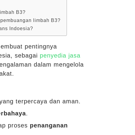
limbah B3?
sa pembuangan limbah B3?
rans Indoesia?
membuat pentingnya
esia, sebagai
penyedia jasa
engalaman dalam mengelola
akat.
yang terpercaya dan aman.
erbahaya
.
iap proses
penanganan