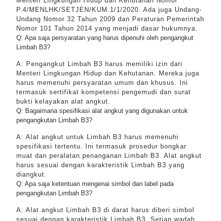
Menteri Lingkungan Hidup dan Kehutanan Nomor
P.4/MENLHK/SETJEN/KUM.1/1/2020. Ada juga Undang-
Undang Nomor 32 Tahun 2009 dan Peraturan Pemerintah
Nomor 101 Tahun 2014 yang menjadi dasar hukumnya.
Q: Apa saja persyaratan yang harus dipenuhi oleh pengangkut
Limbah B3?
A: Pengangkut Limbah B3 harus memiliki izin dari
Menteri Lingkungan Hidup dan Kehutanan. Mereka juga
harus memenuhi persyaratan umum dan khusus. Ini
termasuk sertifikat kompetensi pengemudi dan surat
bukti kelayakan alat angkut.
Q: Bagaimana spesifikasi alat angkut yang digunakan untuk
pengangkutan Limbah B3?
A: Alat angkut untuk Limbah B3 harus memenuhi
spesifikasi tertentu. Ini termasuk prosedur bongkar
muat dan peralatan penanganan Limbah B3. Alat angkut
harus sesuai dengan karakteristik Limbah B3 yang
diangkut.
Q: Apa saja ketentuan mengenai simbol dan label pada
pengangkutan Limbah B3?
A: Alat angkut Limbah B3 di darat harus diberi simbol
sesuai dengan karakteristik Limbah B3. Setiap wadah