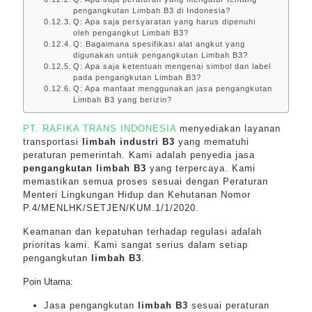
pengangkutan Limbah B3 di Indonesia?
Q: Apa saja persyaratan yang harus dipenuhi
oleh pengangkut Limbah B3?
Q: Bagaimana spesifikasi alat angkut yang
digunakan untuk pengangkutan Limbah B3?
Q: Apa saja ketentuan mengenai simbol dan label
pada pengangkutan Limbah B3?
Q: Apa manfaat menggunakan jasa pengangkutan
Limbah B3 yang berizin?
PT. RAFIKA TRANS INDONESIA
menyediakan layanan
transportasi
limbah industri B3
yang mematuhi
peraturan pemerintah. Kami adalah penyedia jasa
pengangkutan limbah B3
yang terpercaya. Kami
memastikan semua proses sesuai dengan Peraturan
Menteri Lingkungan Hidup dan Kehutanan Nomor
P.4/MENLHK/SETJEN/KUM.1/1/2020.
Keamanan dan kepatuhan terhadap regulasi adalah
prioritas kami. Kami sangat serius dalam setiap
pengangkutan
limbah B3
.
Poin Utama:
Jasa pengangkutan
limbah B3
sesuai peraturan