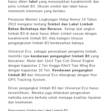
harus diberi
label
yang menunjukkan karakteristik dan
jenis Limbah B3. Ukuran simbol dan label harus
memenuhi ketentuan yang berlaku.
Peraturan Menteri Lingkungan Hidup Nomor 14 Tahun
2013 mengatur tentang
Simbol dan Label Limbah
Bahan Berbahaya dan Beracun
. Setiap alat angkut
limbah B3 di darat harus diberi simbol sesuai dengan
karakteristik limbah B3. Ada kategori khusus
pengangkutan limbah B3 berdasarkan bahaya.
Universal Eco
, sebagai perusahaan pengelola limbah,
memiliki tipe
kendaraan pengangkut limbah B3
yang
bervariasi. Mulai dari 11m3 Tipe Colt Diesel Engkel
dengan kapasitas 2 Ton hingga 63m3 Tipe Wing Box
dengan kapasitas 16 Ton.
Kendaraan pengangkut
limbah B3
dari Universal Eco dilengkapi dengan fitur
GPS Tracking System.
Driver pengangkut limbah B3 dari
Universal Eco
harus
tersertifikasi. Mereka juga dilakukan pengecekan
narkoba secara berkala untuk menjaga kualitas layanan
dan keamanan.
Persyaratan Simbol dan Label Limbah B3