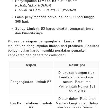
Penyimpanan
Limbah B3
diatur dalam
PERMENLHK NOMOR
P.12/MENLHK/SETJEN/PLB.3/5/2020
.
Lama penyimpanan bervariasi dari 90 hari hingga
365 hari.
Setiap
Limbah B3
harus dicatat, termasuk jenis
dan kuantitasnya.
Proses
persiapan pengangkutan Limbah B3
melibatkan pengumpulan limbah dari produsen. Fasilitas
pengumpulan harus memiliki peralatan pemadam
kebakaran dan generator cadangan.
Aspek
Deskripsi
Dilakukan dengan truk,
kereta api, atau kapal
Pengangkutan Limbah B3
sesuai Peraturan
Pemerintah Nomor 101
Tahun 2014.
Diatur dalam Peraturan
Izin
Pengelolaan Limbah
Menteri Lingkungan Hidup
B3
dan Kehutanan Republik