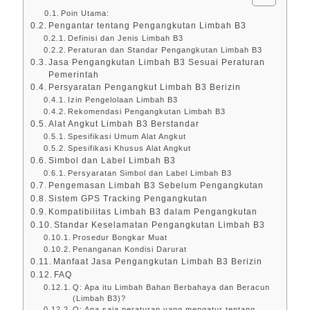
Poin Utama:
Pengantar tentang Pengangkutan Limbah B3
Definisi dan Jenis Limbah B3
Peraturan dan Standar Pengangkutan Limbah B3
Jasa Pengangkutan Limbah B3 Sesuai Peraturan
Pemerintah
Persyaratan Pengangkut Limbah B3 Berizin
Izin Pengelolaan Limbah B3
Rekomendasi Pengangkutan Limbah B3
Alat Angkut Limbah B3 Berstandar
Spesifikasi Umum Alat Angkut
Spesifikasi Khusus Alat Angkut
Simbol dan Label Limbah B3
Persyaratan Simbol dan Label Limbah B3
Pengemasan Limbah B3 Sebelum Pengangkutan
Sistem GPS Tracking Pengangkutan
Kompatibilitas Limbah B3 dalam Pengangkutan
Standar Keselamatan Pengangkutan Limbah B3
Prosedur Bongkar Muat
Penanganan Kondisi Darurat
Manfaat Jasa Pengangkutan Limbah B3 Berizin
FAQ
Q: Apa itu Limbah Bahan Berbahaya dan Beracun
(Limbah B3)?
Q: Apa saja peraturan yang mengatur tentang