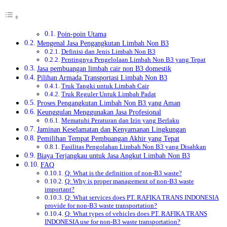
Poin-poin Utama
Mengenal Jasa Pengangkutan Limbah Non B3
Definisi dan Jenis Limbah Non B3
Pentingnya Pengelolaan Limbah Non B3 yang Tepat
Jasa pembuangan limbah cair non B3 domestik
Pilihan Armada Transportasi Limbah Non B3
Truk Tangki untuk Limbah Cair
Truk Reguler Untuk Limbah Padat
Proses Pengangkutan Limbah Non B3 yang Aman
Keunggulan Menggunakan Jasa Profesional
Mematuhi Peraturan dan Izin yang Berlaku
Jaminan Keselamatan dan Kenyamanan Lingkungan
Pemilihan Tempat Pembuangan Akhir yang Tepat
Fasilitas Pengolahan Limbah Non B3 yang Disahkan
Biaya Terjangkau untuk Jasa Angkut Limbah Non B3
FAQ
Q: What is the definition of non-B3 waste?
Q: Why is proper management of non-B3 waste
important?
Q: What services does PT. RAFIKA TRANS INDONESIA
provide for non-B3 waste transportation?
Q: What types of vehicles does PT. RAFIKA TRANS
INDONESIA use for non-B3 waste transportation?