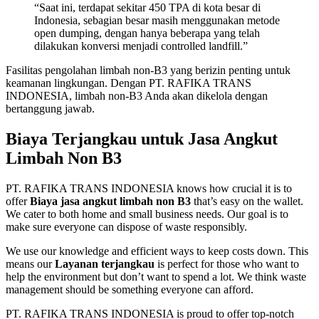
“Saat ini, terdapat sekitar 450 TPA di kota besar di
Indonesia, sebagian besar masih menggunakan metode
open dumping, dengan hanya beberapa yang telah
dilakukan konversi menjadi controlled landfill.”
Fasilitas pengolahan limbah non-B3 yang berizin penting untuk
keamanan lingkungan. Dengan PT. RAFIKA TRANS
INDONESIA, limbah non-B3 Anda akan dikelola dengan
bertanggung jawab.
Biaya Terjangkau untuk Jasa Angkut
Limbah Non B3
PT. RAFIKA TRANS INDONESIA knows how crucial it is to
offer
Biaya jasa angkut limbah non B3
that’s easy on the wallet.
We cater to both home and small business needs. Our goal is to
make sure everyone can dispose of waste responsibly.
We use our knowledge and efficient ways to keep costs down. This
means our
Layanan terjangkau
is perfect for those who want to
help the environment but don’t want to spend a lot. We think waste
management should be something everyone can afford.
PT. RAFIKA TRANS INDONESIA is proud to offer top-notch