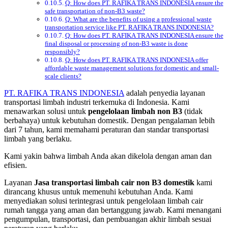
Q: How does PT. RAFIKA TRANS INDONESIA ensure the
safe transportation of non-B3 waste?
Q: What are the benefits of using a professional waste
transportation service like PT. RAFIKA TRANS INDONESIA?
Q: How does PT. RAFIKA TRANS INDONESIA ensure the
final disposal or processing of non-B3 waste is done
responsibly?
Q: How does PT. RAFIKA TRANS INDONESIA offer
affordable waste management solutions for domestic and small-
scale clients?
PT. RAFIKA TRANS INDONESIA
adalah penyedia layanan
transportasi limbah industri terkemuka di Indonesia. Kami
menawarkan solusi untuk
pengelolaan limbah non B3
(tidak
berbahaya) untuk kebutuhan domestik. Dengan pengalaman lebih
dari 7 tahun, kami memahami peraturan dan standar transportasi
limbah yang berlaku.
Kami yakin bahwa limbah Anda akan dikelola dengan aman dan
efisien.
Layanan
Jasa transportasi limbah cair non B3 domestik
kami
dirancang khusus untuk memenuhi kebutuhan Anda. Kami
menyediakan solusi terintegrasi untuk pengelolaan limbah cair
rumah tangga yang aman dan bertanggung jawab. Kami menangani
pengumpulan, transportasi, dan pembuangan akhir limbah sesuai