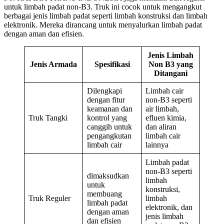
untuk limbah padat non-B3. Truk ini cocok untuk mengangkut
berbagai jenis limbah padat seperti limbah konstruksi dan limbah
elektronik. Mereka dirancang untuk menyalurkan limbah padat
dengan aman dan efisien.
Jenis Limbah
Jenis Armada
Spesifikasi
Non B3 yang
Ditangani
Dilengkapi
Limbah cair
dengan fitur
non-B3 seperti
keamanan dan
air limbah,
Truk Tangki
kontrol yang
efluen kimia,
canggih untuk
dan aliran
pengangkutan
limbah cair
limbah cair
lainnya
Limbah padat
non-B3 seperti
dimaksudkan
limbah
untuk
konstruksi,
membuang
Truk Reguler
limbah
limbah padat
elektronik, dan
dengan aman
jenis limbah
dan efisien