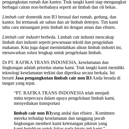
pengangkutan rumah dan kantor. Truk tangki kami siap mengangkut
berbagai cairan non-berbahaya seperti air limbah dan oli bekas.
Limbah cair
domestik non B3 berasal dari rumah, gedung, dan
kantor. Ini termasuk air sabun dan air limbah deterjen. Tim kami
tahu cara menangani jenis limbah ini dengan aman dan efisien.
Limbah cair industri
berbeda. Limbah cair industri mencakup
limbah dari industri seperti pewarnaan tekstil dan pengolahan
makanan. Kita juga dapat memindahkan aliran limbah industri ini,
menawarkan solusi lengkap untuk pengelolaan limbah.
Di PT. RAFIKA TRANS INDONESIA, keselamatan dan
lingkungan adalah prioritas utama kami. Truk tangki kami memiliki
teknologi keselamatan terkini dan diperiksa secara berkala. Ini
berarti
Jasa pengangkutan limbah cair non B3
Anda berada di
tangan yang tepat.
“PT. RAFIKA TRANS INDONESIA telah menjadi
mitra terpercaya dalam upaya pengelolaan limbah kami,
menyediakan transportasi
limbah cair non B3
yang andal dan efisien . Komitmen
mereka terhadap keselamatan dan tanggung jawab
lingkungan memberi kami ketenangan pikiran yang
kami butuhkan untuk fokus pada bisnis inti kami.”