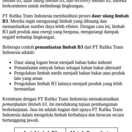
limbah b3
,
daur ulang limbah b3
, dan
recovery limbah b3
, mereka
berkomitmen untuk melindungi lingkungan.
PT Rafika Trans Indonesia memfasilitasi proses
daur ulang limbah
B3
. Mereka ingin mengurangi limbah yang dibuang dan
memanfaatkan sumber daya lebih efisien. Dengan cara ini, limbah
B3 jadi produk atau energi yang berguna, mengurangi dampak
negatif terhadap lingkungan.
Beberapa contoh
pemanfaatan limbah B3
dari PT Rafika Trans
Indonesia adalah:
Daur ulang logam berat menjadi bahan baku industri
Pemanfaatan minyak bekas sebagai bahan bakar alternatif
Pengolahan limbah medis menjadi bahan bakar atau produk
lain yang aman
Pengolahan limbah B3 lainnya menjadi produk yang lebih
bermanfaat
Kemitraan dengan PT Rafika Trans Indonesia memaksimalkan
pemanfaatan limbah b3
. Ini mendukung tujuan pembangunan
berkelanjutan. Jasa ini adalah bagian dari upaya PT Rafika Trans
Indonesia dalam mengelola limbah berbahaya dan beracun secara
bertanggung jawab.