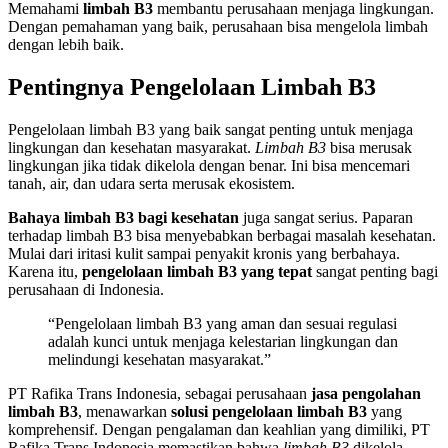
Memahami
limbah B3
membantu perusahaan menjaga lingkungan.
Dengan pemahaman yang baik, perusahaan bisa mengelola limbah
dengan lebih baik.
Pentingnya Pengelolaan Limbah B3
Pengelolaan limbah B3 yang baik sangat penting untuk menjaga
lingkungan dan kesehatan masyarakat.
Limbah B3
bisa merusak
lingkungan jika tidak dikelola dengan benar. Ini bisa mencemari
tanah, air, dan udara serta merusak ekosistem.
Bahaya limbah B3 bagi kesehatan
juga sangat serius. Paparan
terhadap limbah B3 bisa menyebabkan berbagai masalah kesehatan.
Mulai dari iritasi kulit sampai penyakit kronis yang berbahaya.
Karena itu,
pengelolaan limbah B3 yang tepat
sangat penting bagi
perusahaan di Indonesia.
“Pengelolaan limbah B3 yang aman dan sesuai regulasi
adalah kunci untuk menjaga kelestarian lingkungan dan
melindungi kesehatan masyarakat.”
PT Rafika Trans Indonesia, sebagai perusahaan
jasa pengolahan
limbah B3
, menawarkan
solusi pengelolaan limbah B3
yang
komprehensif. Dengan pengalaman dan keahlian yang dimiliki, PT
Rafika Trans Indonesia memastikan bahwa
limbah B3
dikelola