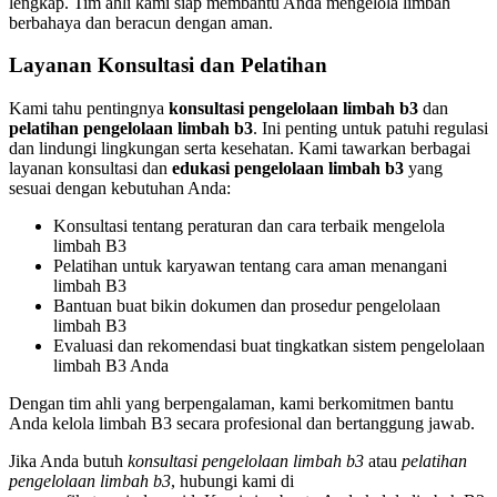
lengkap. Tim ahli kami siap membantu Anda mengelola limbah
berbahaya dan beracun dengan aman.
Layanan Konsultasi dan Pelatihan
Kami tahu pentingnya
konsultasi pengelolaan limbah b3
dan
pelatihan pengelolaan limbah b3
. Ini penting untuk patuhi regulasi
dan lindungi lingkungan serta kesehatan. Kami tawarkan berbagai
layanan konsultasi dan
edukasi pengelolaan limbah b3
yang
sesuai dengan kebutuhan Anda:
Konsultasi tentang peraturan dan cara terbaik mengelola
limbah B3
Pelatihan untuk karyawan tentang cara aman menangani
limbah B3
Bantuan buat bikin dokumen dan prosedur pengelolaan
limbah B3
Evaluasi dan rekomendasi buat tingkatkan sistem pengelolaan
limbah B3 Anda
Dengan tim ahli yang berpengalaman, kami berkomitmen bantu
Anda kelola limbah B3 secara profesional dan bertanggung jawab.
Jika Anda butuh
konsultasi pengelolaan limbah b3
atau
pelatihan
pengelolaan limbah b3
, hubungi kami di