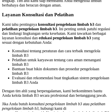
lengkap. Tim ahli kami siap membantu Anda mengelola limbah
berbahaya dan beracun dengan aman.
Layanan Konsultasi dan Pelatihan
Kami tahu pentingnya
konsultasi pengelolaan limbah b3
dan
pelatihan pengelolaan limbah b3
. Ini penting untuk patuhi regulasi
dan lindungi lingkungan serta kesehatan. Kami tawarkan berbagai
layanan konsultasi dan
edukasi pengelolaan limbah b3
yang
sesuai dengan kebutuhan Anda:
Konsultasi tentang peraturan dan cara terbaik mengelola
limbah B3
Pelatihan untuk karyawan tentang cara aman menangani
limbah B3
Bantuan buat bikin dokumen dan prosedur pengelolaan
limbah B3
Evaluasi dan rekomendasi buat tingkatkan sistem pengelolaan
limbah B3 Anda
Dengan tim ahli yang berpengalaman, kami berkomitmen bantu
Anda kelola limbah B3 secara profesional dan bertanggung jawab.
Jika Anda butuh
konsultasi pengelolaan limbah b3
atau
pelatihan
pengelolaan limbah b3
, hubungi kami di