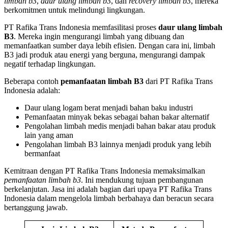
limbah b3
,
daur ulang limbah b3
, dan
recovery limbah b3
, mereka
berkomitmen untuk melindungi lingkungan.
PT Rafika Trans Indonesia memfasilitasi proses
daur ulang limbah
B3
. Mereka ingin mengurangi limbah yang dibuang dan
memanfaatkan sumber daya lebih efisien. Dengan cara ini, limbah
B3 jadi produk atau energi yang berguna, mengurangi dampak
negatif terhadap lingkungan.
Beberapa contoh
pemanfaatan limbah B3
dari PT Rafika Trans
Indonesia adalah:
Daur ulang logam berat menjadi bahan baku industri
Pemanfaatan minyak bekas sebagai bahan bakar alternatif
Pengolahan limbah medis menjadi bahan bakar atau produk
lain yang aman
Pengolahan limbah B3 lainnya menjadi produk yang lebih
bermanfaat
Kemitraan dengan PT Rafika Trans Indonesia memaksimalkan
pemanfaatan limbah b3
. Ini mendukung tujuan pembangunan
berkelanjutan. Jasa ini adalah bagian dari upaya PT Rafika Trans
Indonesia dalam mengelola limbah berbahaya dan beracun secara
bertanggung jawab.