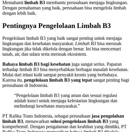
Memahami
limbah B3
membantu perusahaan menjaga lingkungan.
Dengan pemahaman yang baik, perusahaan bisa mengelola limbah
dengan lebih baik.
Pentingnya Pengelolaan Limbah B3
Pengelolaan limbah B3 yang baik sangat penting untuk menjaga
lingkungan dan kesehatan masyarakat.
Limbah B3
bisa merusak
lingkungan jika tidak dikelola dengan benar. Ini bisa mencemari
tanah, air, dan udara serta merusak ekosistem.
Bahaya limbah B3 bagi kesehatan
juga sangat serius. Paparan
terhadap limbah B3 bisa menyebabkan berbagai masalah kesehatan.
Mulai dari iritasi kulit sampai penyakit kronis yang berbahaya.
Karena itu,
pengelolaan limbah B3 yang tepat
sangat penting bagi
perusahaan di Indonesia.
“Pengelolaan limbah B3 yang aman dan sesuai regulasi
adalah kunci untuk menjaga kelestarian lingkungan dan
melindungi kesehatan masyarakat.”
PT Rafika Trans Indonesia, sebagai perusahaan
jasa pengolahan
limbah B3
, menawarkan
solusi pengelolaan limbah B3
yang
komprehensif. Dengan pengalaman dan keahlian yang dimiliki, PT
Rafika Trans Indonesia memastikan bahwa
limbah B3
dikelola