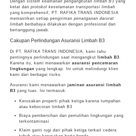
Dengan
sistem keamanan pengangkutan limbah B3
yang
ketat dan
protokol keselamatan transportasi limbah
yang komprehensif, PT. RAFIKA TRANS INDONESIA
memastikan setiap pengiriman
penanganan darurat
limbah berbahaya
dilakukan dengan profesional dan
bertanggung jawab.
Cakupan Perlindungan Asuransi Limbah B3
Di PT. RAFIKA TRANS INDONESIA, kami tahu
pentingnya perlindungan saat mengangkut
limbah B3
.
Karena itu, kami menawarkan
asuransi pencemaran
lingkungan
yang lengkap. Ini untuk melindungi klien
kami dari berbagai risiko.
Asuransi kami menawarkan
jaminan asuransi limbah
B3
yang luas. Ini termasuk:
Kerusakan properti pihak ketiga karena tumpahan
atau kebocoran limbah B3
Biaya pembersihan dan pemulihan lingkungan yang
terkontaminasi
Klaim ganti rugi dari pihak ketiga terkait cedera
tubuh atau kerusakan harta benda