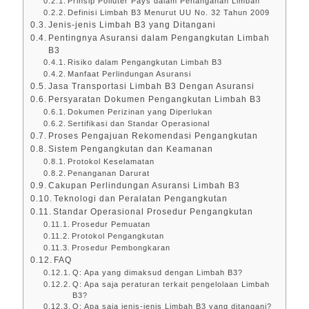
Prinsip Polluter Pays dalam Penanganan Limbah
Definisi Limbah B3 Menurut UU No. 32 Tahun 2009
Jenis-jenis Limbah B3 yang Ditangani
Pentingnya Asuransi dalam Pengangkutan Limbah
B3
Risiko dalam Pengangkutan Limbah B3
Manfaat Perlindungan Asuransi
Jasa Transportasi Limbah B3 Dengan Asuransi
Persyaratan Dokumen Pengangkutan Limbah B3
Dokumen Perizinan yang Diperlukan
Sertifikasi dan Standar Operasional
Proses Pengajuan Rekomendasi Pengangkutan
Sistem Pengangkutan dan Keamanan
Protokol Keselamatan
Penanganan Darurat
Cakupan Perlindungan Asuransi Limbah B3
Teknologi dan Peralatan Pengangkutan
Standar Operasional Prosedur Pengangkutan
Prosedur Pemuatan
Protokol Pengangkutan
Prosedur Pembongkaran
FAQ
Q: Apa yang dimaksud dengan Limbah B3?
Q: Apa saja peraturan terkait pengelolaan Limbah
B3?
Q: Apa saja jenis-jenis Limbah B3 yang ditangani?