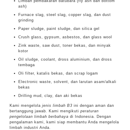
Limbah pembakaran batubara (fly ash dan bottom
ash)
Furnace slag, steel slag, copper slag, dan dust
grinding
Paper sludge, paint sludge, dan silica gel
Crush glass, gypsum, asbestos, dan glass wool
Zink waste, saw dust, toner bekas, dan minyak
kotor
Oil sludge, coolant, dross aluminium, dan dross
tembaga
Oli filter, katalis bekas, dan scrap logam
Electronic waste, solvent, dan larutan asam/alkali
bekas
Drilling mud, clay, dan aki bekas
Kami mengelola
jenis limbah B3
ini dengan aman dan
bertanggung jawab. Kami mengikuti
peraturan
pengelolaan limbah berbahaya
di Indonesia. Dengan
pengalaman kami, kami siap membantu Anda mengelola
limbah industri Anda.