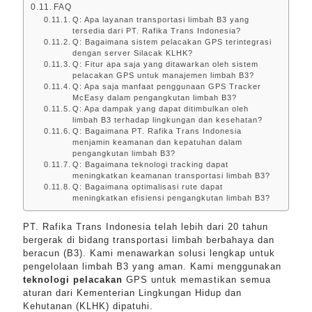
FAQ
Q: Apa layanan transportasi limbah B3 yang
tersedia dari PT. Rafika Trans Indonesia?
Q: Bagaimana sistem pelacakan GPS terintegrasi
dengan server Silacak KLHK?
Q: Fitur apa saja yang ditawarkan oleh sistem
pelacakan GPS untuk manajemen limbah B3?
Q: Apa saja manfaat penggunaan GPS Tracker
McEasy dalam pengangkutan limbah B3?
Q: Apa dampak yang dapat ditimbulkan oleh
limbah B3 terhadap lingkungan dan kesehatan?
Q: Bagaimana PT. Rafika Trans Indonesia
menjamin keamanan dan kepatuhan dalam
pengangkutan limbah B3?
Q: Bagaimana teknologi tracking dapat
meningkatkan keamanan transportasi limbah B3?
Q: Bagaimana optimalisasi rute dapat
meningkatkan efisiensi pengangkutan limbah B3?
PT. Rafika Trans Indonesia telah lebih dari 20 tahun
bergerak di bidang transportasi limbah berbahaya dan
beracun (B3). Kami menawarkan solusi lengkap untuk
pengelolaan limbah B3 yang aman. Kami menggunakan
teknologi pelacakan
GPS untuk memastikan semua
aturan dari Kementerian Lingkungan Hidup dan
Kehutanan (KLHK) dipatuhi.