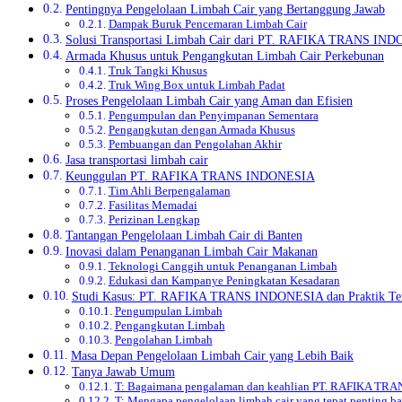
Pentingnya Pengelolaan Limbah Cair yang Bertanggung Jawab
Dampak Buruk Pencemaran Limbah Cair
Solusi Transportasi Limbah Cair dari PT. RAFIKA TRANS IN
Armada Khusus untuk Pengangkutan Limbah Cair Perkebunan
Truk Tangki Khusus
Truk Wing Box untuk Limbah Padat
Proses Pengelolaan Limbah Cair yang Aman dan Efisien
Pengumpulan dan Penyimpanan Sementara
Pengangkutan dengan Armada Khusus
Pembuangan dan Pengolahan Akhir
Jasa transportasi limbah cair
Keunggulan PT. RAFIKA TRANS INDONESIA
Tim Ahli Berpengalaman
Fasilitas Memadai
Perizinan Lengkap
Tantangan Pengelolaan Limbah Cair di Banten
Inovasi dalam Penanganan Limbah Cair Makanan
Teknologi Canggih untuk Penanganan Limbah
Edukasi dan Kampanye Peningkatan Kesadaran
Studi Kasus: PT. RAFIKA TRANS INDONESIA dan Praktik Te
Pengumpulan Limbah
Pengangkutan Limbah
Pengolahan Limbah
Masa Depan Pengelolaan Limbah Cair yang Lebih Baik
Tanya Jawab Umum
T: Bagaimana pengalaman dan keahlian PT. RAFIKA TRAN
T: Mengapa pengelolaan limbah cair yang tepat penting b