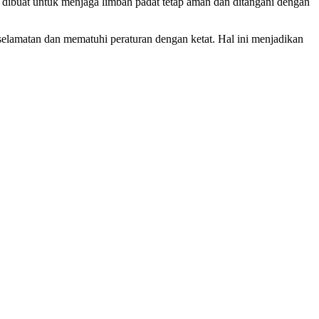
 dibuat untuk menjaga limbah padat tetap aman dan ditangani dengan
lamatan dan mematuhi peraturan dengan ketat. Hal ini menjadikan