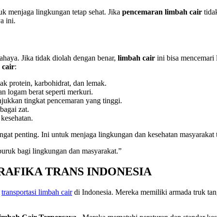
k menjaga lingkungan tetap sehat. Jika
pencemaran limbah cair
tida
 ini.
aya. Jika tidak diolah dengan benar,
limbah cair
ini bisa mencemari
cair
:
 protein, karbohidrat, dan lemak.
an logam berat seperti merkuri.
jukkan tingkat pencemaran yang tinggi.
bagai zat.
 kesehatan.
at penting. Ini untuk menjaga lingkungan dan kesehatan masyarakat te
uruk bagi lingkungan dan masyarakat.”
 PT. RAFIKA TRANS INDONESIA
k
transportasi limbah cair
di Indonesia. Mereka memiliki armada truk ta