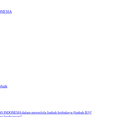
DONESIA
rbaik
S INDONESIA dalam mengelola limbah berbahaya (limbah B3)?
agi lingkungan?