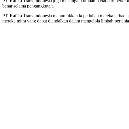
PT. Rafika Trans Indonesia juga menangani limbah padat dari perkeb
benar selama pengangkutan.
PT. Rafika Trans Indonesia menunjukkan kepedulian mereka terhada
mereka mitra yang dapat diandalkan dalam mengelola limbah pertanian