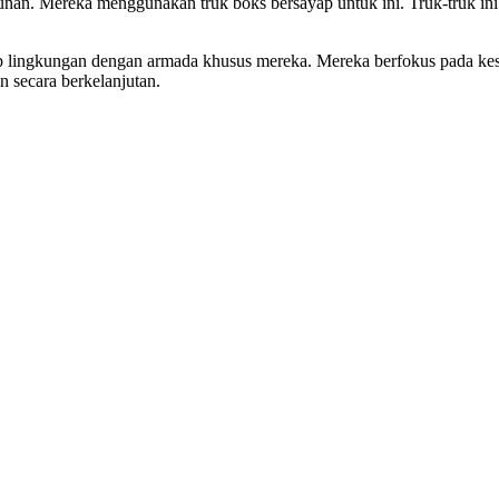
unan. Mereka menggunakan truk boks bersayap untuk ini. Truk-truk ini
p lingkungan dengan armada khusus mereka. Mereka berfokus pada kese
 secara berkelanjutan.