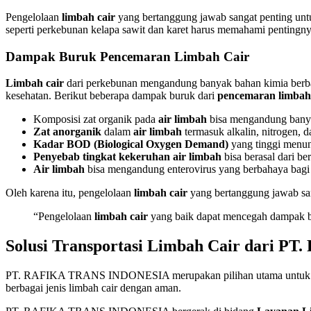
Pengelolaan
limbah cair
yang bertanggung jawab sangat penting untu
seperti perkebunan kelapa sawit dan karet harus memahami pentingnya
Dampak Buruk Pencemaran Limbah Cair
Limbah cair
dari perkebunan mengandung banyak bahan kimia berbah
kesehatan. Berikut beberapa dampak buruk dari
pencemaran limbah 
Komposisi zat organik pada
air limbah
bisa mengandung banyak
Zat anorganik
dalam
air limbah
termasuk alkalin, nitrogen, d
Kadar BOD (Biological Oxygen Demand)
yang tinggi menun
Penyebab tingkat kekeruhan air limbah
bisa berasal dari ber
Air limbah
bisa mengandung enterovirus yang berbahaya bagi
Oleh karena itu, pengelolaan
limbah cair
yang bertanggung jawab sang
“Pengelolaan
limbah cair
yang baik dapat mencegah dampak b
Solusi Transportasi Limbah Cair dari
PT. RAFIKA TRANS INDONESIA merupakan pilihan utama untu
berbagai jenis limbah cair dengan aman.