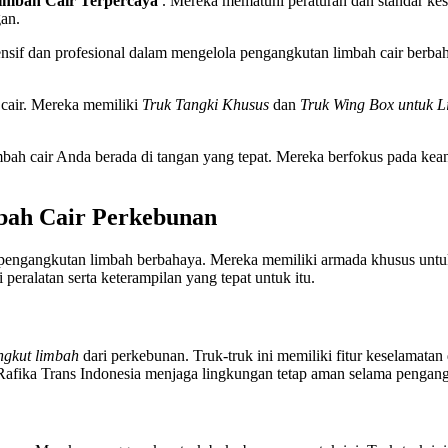
imbah Cair Terpercaya
. Mereka mematuhi peraturan dan standar kes
an.
sif dan profesional dalam mengelola pengangkutan limbah cair berba
cair. Mereka memiliki
Truk Tangki Khusus
dan
Truk Wing Box untuk 
air Anda berada di tangan yang tepat. Mereka berfokus pada keanda
bah Cair Perkebunan
 pengangkutan limbah berbahaya. Mereka memiliki armada khusus unt
peralatan serta keterampilan yang tepat untuk itu.
gkut limbah
dari perkebunan. Truk-truk ini memiliki fitur keselamatan
. Rafika Trans Indonesia menjaga lingkungan tetap aman selama pengan