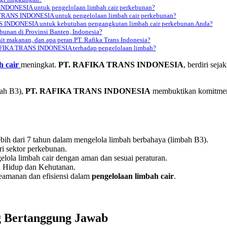
INDONESIA untuk pengelolaan limbah cair perkebunan?
A TRANS INDONESIA untuk pengelolaan limbah cair perkebunan?
S INDONESIA untuk kebutuhan pengangkutan limbah cair perkebunan Anda?
bunan di Provinsi Banten, Indonesia?
t makanan, dan apa peran PT. Rafika Trans Indonesia?
 RAFIKA TRANS INDONESIA terhadap pengelolaan limbah?
h cair
meningkat.
PT. RAFIKA TRANS INDONESIA
, berdiri sej
bah B3),
PT. RAFIKA TRANS INDONESIA
membuktikan komitmen
bih dari 7 tahun dalam mengelola limbah berbahaya (limbah B3).
i sektor perkebunan.
la limbah cair dengan aman dan sesuai peraturan.
an Hidup dan Kehutanan.
eamanan dan efisiensi dalam
pengelolaan limbah cair
.
g Bertanggung Jawab