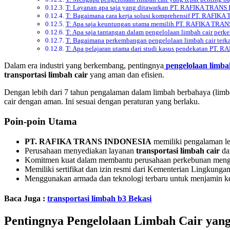
T: Layanan apa saja yang ditawarkan PT. RAFIKA TRANS 
T: Bagaimana cara kerja solusi komprehensif PT. RAFIK
T: Apa saja keuntungan utama memilih PT. RAFIKA TRAN
T: Apa saja tantangan dalam pengelolaan limbah cair perke
T: Bagaimana perkembangan pengelolaan limbah cair terkai
T: Apa pelajaran utama dari studi kasus pendekatan PT.
Dalam era industri yang berkembang, pentingnya
pengelolaan limba
transportasi limbah cair
yang aman dan efisien.
Dengan lebih dari 7 tahun pengalaman dalam limbah berbahaya (lim
cair dengan aman. Ini sesuai dengan peraturan yang berlaku.
Poin-poin Utama
PT. RAFIKA TRANS INDONESIA
memiliki pengalaman le
Perusahaan menyediakan layanan
transportasi limbah cair
dar
Komitmen kuat dalam membantu perusahaan perkebunan mengelo
Memiliki sertifikat dan izin resmi dari Kementerian Lingkung
Menggunakan armada dan teknologi terbaru untuk menjamin k
Baca Juga :
transportasi limbah b3 Bekasi
Pentingnya Pengelolaan Limbah Cair yan