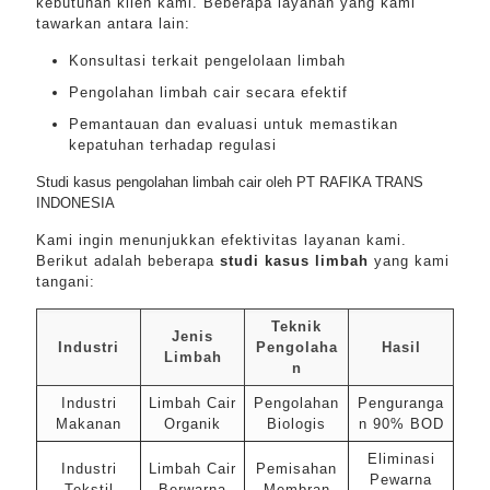
kebutuhan klien kami. Beberapa layanan yang kami
tawarkan antara lain:
Konsultasi terkait pengelolaan limbah
Pengolahan limbah cair secara efektif
Pemantauan dan evaluasi untuk memastikan
kepatuhan terhadap regulasi
Studi kasus pengolahan limbah cair oleh PT RAFIKA TRANS
INDONESIA
Kami ingin menunjukkan efektivitas layanan kami.
Berikut adalah beberapa
studi kasus limbah
yang kami
tangani:
Teknik
Jenis
Industri
Pengolaha
Hasil
Limbah
n
Industri
Limbah Cair
Pengolahan
Penguranga
Makanan
Organik
Biologis
n 90% BOD
Eliminasi
Industri
Limbah Cair
Pemisahan
Pewarna
Tekstil
Berwarna
Membran