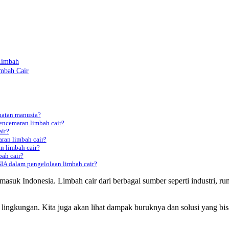
Limbah
mbah Cair
hatan manusia?
encemaran limbah cair?
air?
ran limbah cair?
n limbah cair?
ah cair?
 dalam pengelolaan limbah cair?
masuk Indonesia. Limbah cair dari berbagai sumber seperti industri, r
ri lingkungan. Kita juga akan lihat dampak buruknya dan solusi yang b