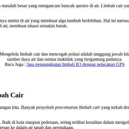
dalah masalah besar yang mengancam banyak spesies di air. Limbah cai
yaknya nutrisi di air yang membuat alga tumbuh berlebihan. Hal ini me
i air, membuat situasi semakin buruk.
t. Mengelola limbah cair dan mencegah polusi adalah tanggung jawab ki
sumber daya air dan semua makhluk yang bergantung padanya.
Baca Juga :
Jasa pengangkutan limbah B3 dengan pelacakan GPS
bah Cair
kungan kita. Banyak
penyebab pencemaran limbah cair
yang terkait d
Baik di kota maupun pedesaan, sering terlihat kesulitan dalam mengol
esap ke dalam air tanah dan permukaan.