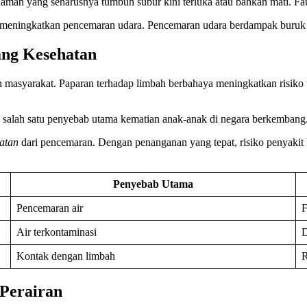
man yang seharusnya tumbuh subur kini terluka atau bahkan mati. Fau
 meningkatkan pencemaran udara. Pencemaran udara berdampak buruk p
ng Kesehatan
n masyarakat. Paparan terhadap limbah berbahaya meningkatkan risiko
salah satu penyebab utama kematian anak-anak di negara berkembang
atan
dari pencemaran. Dengan penanganan yang tepat, risiko penyakit 
Penyebab Utama
Pencemaran air
F
Air terkontaminasi
D
Kontak dengan limbah
R
Perairan