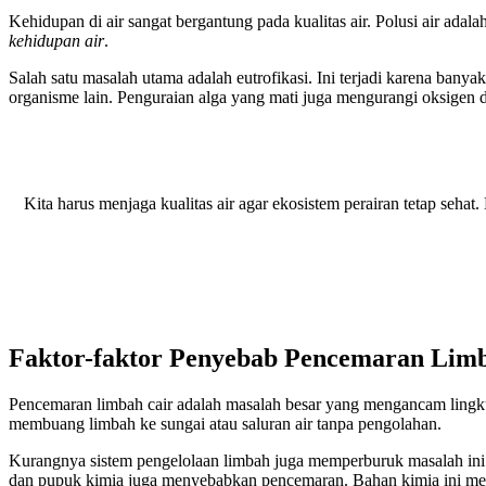
Kehidupan di air sangat bergantung pada kualitas air. Polusi air a
kehidupan air
.
Salah satu masalah utama adalah eutrofikasi. Ini terjadi karena ban
organisme lain. Penguraian alga yang mati juga mengurangi oksigen d
Kita harus menjaga kualitas air agar ekosistem perairan tetap seha
Faktor-faktor Penyebab Pencemaran Lim
Pencemaran limbah cair adalah masalah besar yang mengancam ling
membuang limbah ke sungai atau saluran air tanpa pengolahan.
Kurangnya sistem pengelolaan limbah juga memperburuk masalah ini. 
dan pupuk kimia juga menyebabkan pencemaran. Bahan kimia ini mer