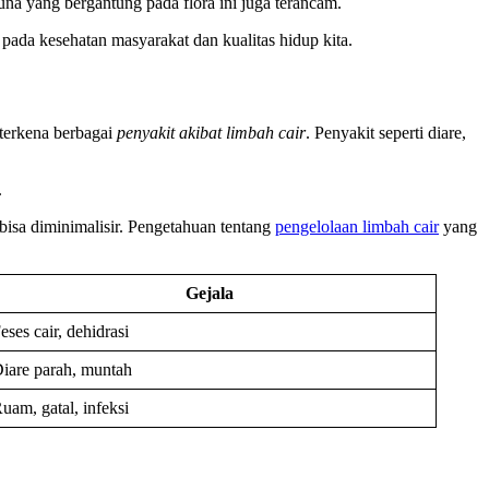
na yang bergantung pada flora ini juga terancam.
ada kesehatan masyarakat dan kualitas hidup kita.
 terkena berbagai
penyakit akibat limbah cair
. Penyakit seperti diare,
.
bisa diminimalisir. Pengetahuan tentang
pengelolaan limbah cair
yang
Gejala
eses cair, dehidrasi
iare parah, muntah
uam, gatal, infeksi