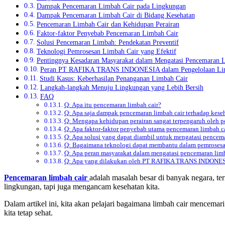
Dampak Pencemaran Limbah Cair pada Lingkungan
Dampak Pencemaran Limbah Cair di Bidang Kesehatan
Pencemaran Limbah Cair dan Kehidupan Perairan
Faktor-faktor Penyebab Pencemaran Limbah Cair
Solusi Pencemaran Limbah: Pendekatan Preventif
Teknologi Pemrosesan Limbah Cair yang Efektif
Pentingnya Kesadaran Masyarakat dalam Mengatasi Pencemaran 
Peran PT RAFIKA TRANS INDONESIA dalam Pengelolaan Li
Studi Kasus: Keberhasilan Penanganan Limbah Cair
Langkah-langkah Menuju Lingkungan yang Lebih Bersih
FAQ
Q: Apa itu pencemaran limbah cair?
Q: Apa saja dampak pencemaran limbah cair terhadap kese
Q: Mengapa kehidupan perairan sangat terpengaruh oleh p
Q: Apa faktor-faktor penyebab utama pencemaran limbah c
Q: Apa solusi yang dapat diambil untuk mengatasi pencema
Q: Bagaimana teknologi dapat membantu dalam pemrosesa
Q: Apa peran masyarakat dalam mengatasi pencemaran limb
Q: Apa yang dilakukan oleh PT RAFIKA TRANS INDONESIA
Pencemaran limbah cair
adalah masalah besar di banyak negara, ter
lingkungan, tapi juga mengancam kesehatan kita.
Dalam artikel ini, kita akan pelajari bagaimana limbah cair mencema
kita tetap sehat.