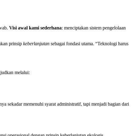
awab.
Visi awal kami sederhana
: menciptakan sistem pengelolaan
nkan prinsip
keberlanjutan
sebagai fondasi utama. “Teknologi harus
ujudkan melalui:
nya sekadar memenuhi syarat administratif, tapi menjadi bagian dari
si operasional dengan prinsip keberlanjutan ekologis.