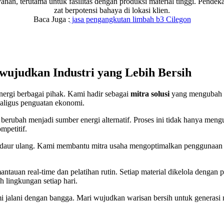
n, terutama untuk fasilitas dengan produksi material tinggi. Pendekat
zat berpotensi bahaya di lokasi klien.
Baca Juga :
jasa pengangkutan limbah b3 Cilegon
ujudkan Industri yang Lebih Bersih
rgi berbagai pihak. Kami hadir sebagai
mitra solusi
yang mengubah ta
aligus penguatan ekonomi.
rubah menjadi sumber energi alternatif. Proses ini tidak hanya mengu
mpetitif.
ktor daur ulang. Kami membantu mitra usaha mengoptimalkan penggunaa
tauan real-time dan pelatihan rutin. Setiap material dikelola dengan 
ah lingkungan setiap hari.
i jalani dengan bangga. Mari wujudkan warisan bersih untuk generasi m