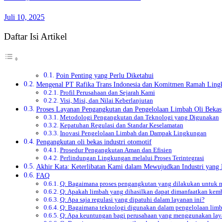
Juli 10, 2025
Daftar Isi Artikel
Poin Penting yang Perlu Diketahui
Mengenal PT Rafika Trans Indonesia dan Komitmen Ramah Ling
Profil Perusahaan dan Sejarah Kami
Visi, Misi, dan Nilai Keberlanjutan
Proses Layanan Pengangkutan dan Pengelolaan Limbah Oli Bekas
Metodologi Pengangkutan dan Teknologi yang Digunakan
Kepatuhan Regulasi dan Standar Keselamatan
Inovasi Pengelolaan Limbah dan Dampak Lingkungan
Pengangkutan oli bekas industri otomotif
Prosedur Pengangkutan Aman dan Efisien
Perlindungan Lingkungan melalui Proses Terintegrasi
Akhir Kata: Keterlibatan Kami dalam Mewujudkan Industri yang 
FAQ
Q: Bagaimana proses pengangkutan yang dilakukan untuk
Q: Apakah limbah yang dihasilkan dapat dimanfaatkan kem
Q: Apa saja regulasi yang dipatuhi dalam layanan ini?
Q: Bagaimana teknologi digunakan dalam pengelolaan lim
Q: Apa keuntungan bagi perusahaan yang menggunakan lay