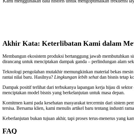
Kami menggunakan data historis untuk mengoptimalkan frekuensi layana
Akhir Kata: Keterlibatan Kami dalam Mew
Membangun ekosistem produksi bertanggung jawab membutuhkan sine
dirancang untuk menciptakan dampak ganda – perlindungan alam sek
Teknologi pengolahan mutakhir memungkinkan material bekas mesin be
rantai nilai baru. Hasilnya?
Lingkungan lebih sehat
dan bisnis tetap ko
Dampak positif terlihat dari terbukanya lapangan kerja hijau di se
menciptakan model bisnis yang berkelanjutan untuk masa depan.
Komitmen kami pada kesehatan masyarakat tercermin dari sistem peman
tersisa. Bersama klien, kami menulis artikel baru tentang industri ram
Keberlanjutan bukan tujuan akhir, tapi proses terus-menerus yang kam
FAQ