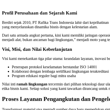
Profil Perusahaan dan Sejarah Kami
Berdiri sejak 2010, PT Rafika Trans Indonesia lahir dari keprihatina
yang menyelaraskan dinamika bisnis dengan kelestarian alam.
Dari satu armada angkut pertama, kini kami memiliki jaringan operas
menjadi alat, bukan ancaman bagi lingkungan,” menjadi moto yang t
Visi, Misi, dan Nilai Keberlanjutan
Visi kami menekankan tiga pilar utama: keandalan layanan, inovasi be
Penerapan protokol keselamatan berstandar ISO 14001
Kolaborasi dengan lembaga sertifikasi lingkungan terakreditasi
Program edukasi reguler bagi mitra usaha
Nilai inti
ramah lingkungan
tercermin dari pilihan teknologi daur 
etika bisnis kami. Setiap solusi yang kami tawarkan dirancang untuk
Proses Layanan Pengangkutan dan Pengel
Transformasi material sisa menjadi sumber daya baru memerlukan sist