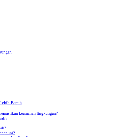
kungan
Lebih Bersih
 memastikan keamanan lingkungan?
bali?
bah?
anan ini?