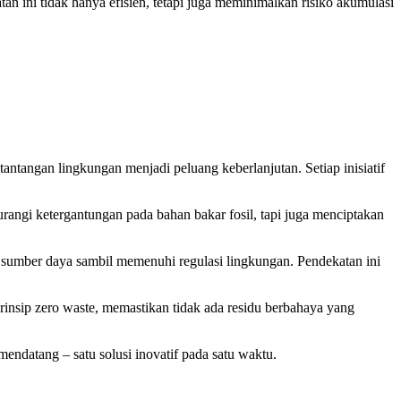
an ini tidak hanya efisien, tetapi juga meminimalkan risiko akumulasi
ntangan lingkungan menjadi peluang keberlanjutan. Setiap inisiatif
rangi ketergantungan pada bahan bakar fosil, tapi juga menciptakan
n sumber daya sambil memenuhi regulasi lingkungan. Pendekatan ini
prinsip zero waste, memastikan tidak ada residu berbahaya yang
endatang – satu solusi inovatif pada satu waktu.