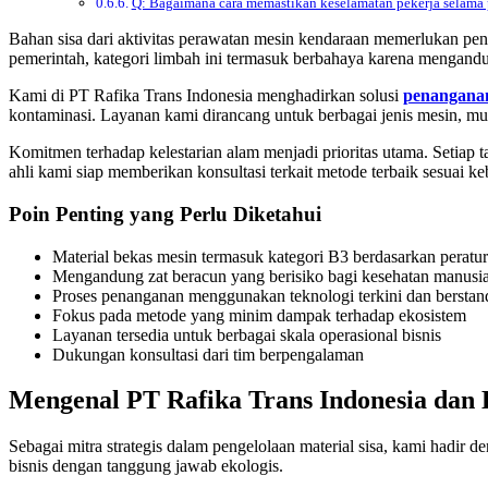
Q: Bagaimana cara memastikan keselamatan pekerja selama 
Bahan sisa dari aktivitas perawatan mesin kendaraan memerlukan pena
pemerintah, kategori limbah ini termasuk berbahaya karena mengand
Kami di PT Rafika Trans Indonesia menghadirkan solusi
penanganan
kontaminasi. Layanan kami dirancang untuk berbagai jenis mesin, mulai 
Komitmen terhadap kelestarian alam menjadi prioritas utama. Setiap
ahli kami siap memberikan konsultasi terkait metode terbaik sesuai 
Poin Penting yang Perlu Diketahui
Material bekas mesin termasuk kategori B3 berdasarkan peratu
Mengandung zat beracun yang berisiko bagi kesehatan manusi
Proses penanganan menggunakan teknologi terkini dan berstand
Fokus pada metode yang minim dampak terhadap ekosistem
Layanan tersedia untuk berbagai skala operasional bisnis
Dukungan konsultasi dari tim berpengalaman
Mengenal PT Rafika Trans Indonesia da
Sebagai mitra strategis dalam pengelolaan material sisa, kami hadir
bisnis dengan tanggung jawab ekologis.