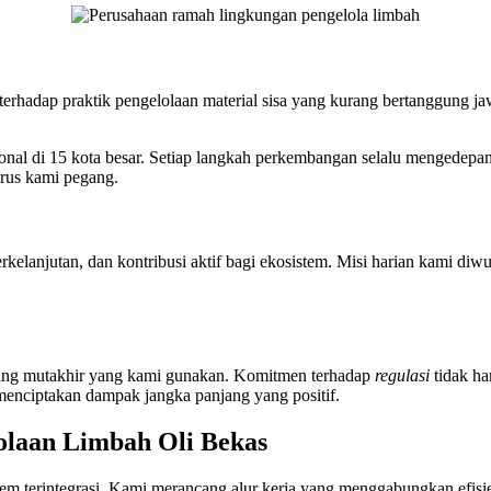
n terhadap praktik pengelolaan material sisa yang kurang bertanggung j
ional di 15 kota besar. Setiap langkah perkembangan selalu mengedepa
erus kami pegang.
rkelanjutan, dan kontribusi aktif bagi ekosistem. Misi harian kami diw
ulang mutakhir yang kami gunakan. Komitmen terhadap
regulasi
tidak ha
 menciptakan dampak jangka panjang yang positif.
olaan Limbah Oli Bekas
em terintegrasi. Kami merancang alur kerja yang menggabungkan efisien