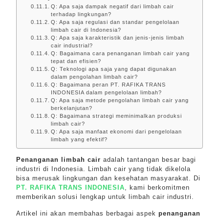
Q: Apa saja dampak negatif dari limbah cair
terhadap lingkungan?
Q: Apa saja regulasi dan standar pengelolaan
limbah cair di Indonesia?
Q: Apa saja karakteristik dan jenis-jenis limbah
cair industrial?
Q: Bagaimana cara penanganan limbah cair yang
tepat dan efisien?
Q: Teknologi apa saja yang dapat digunakan
dalam pengolahan limbah cair?
Q: Bagaimana peran PT. RAFIKA TRANS
INDONESIA dalam pengelolaan limbah?
Q: Apa saja metode pengolahan limbah cair yang
berkelanjutan?
Q: Bagaimana strategi meminimalkan produksi
limbah cair?
Q: Apa saja manfaat ekonomi dari pengelolaan
limbah yang efektif?
Penanganan limbah cair
adalah tantangan besar bagi
industri di Indonesia. Limbah cair yang tidak dikelola
bisa merusak lingkungan dan kesehatan masyarakat. Di
PT. RAFIKA TRANS INDONESIA
, kami berkomitmen
memberikan solusi lengkap untuk limbah cair industri.
Artikel ini akan membahas berbagai aspek
penanganan