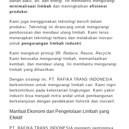
bahan baku, air, dan energi. Ini membantu mengurangi
minimalisasi limbah
dan meningkatkan
efisiensi
produksi
.
Kami juga menggunakan
teknologi bersih
dalam
produksi. Teknologi ini dirancang untuk mengurangi
pemborosan dan mendaur ulang limbah. Kami terus
menerapkan teknologi terbaru dan melakukan inovasi
untuk
pengurangan limbah industri
.
Kami mengikuti prinsip 3R:
Reduce, Reuse, Recycle
.
Kami berusaha mengurangi limbah, memanfaatkan
kembali, dan mendaur ulang. Ini membantu mengurangi
limbah yang dihasilkan.
Dengan strategi ini, PT. RAFIKA TRANS INDONESIA
berkomitmen untuk mengurangi limbah cair. Kami ingin
berkontribusi pada kelestarian lingkungan. Kami yakin
industri bisa menjadi mitra andal untuk pembangunan
berkelanjutan dengan pendekatan holistik dan inovatif.
Manfaat Ekonomi dari Pengelolaan Limbah yang
Efektif
PT. RAFIKA TRANS INDONESIA mengerti pentingnya