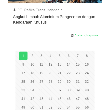
PT. Rafika Trans Indonesia
Angkut Limbah Aluminium Pengecoran dengan
Kendaraan Khusus
Selengkapnya
1
2
3
4
5
6
7
8
9
10
11
12
13
14
15
16
17
18
19
20
21
22
23
24
25
26
27
28
29
30
31
32
33
34
35
36
37
38
39
40
41
42
43
44
45
46
47
48
49
50
51
52
53
54
55
56