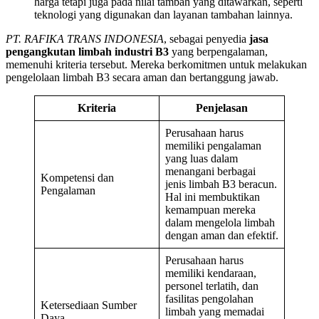
harga tetapi juga pada nilai tambah yang ditawarkan, seperti
teknologi yang digunakan dan layanan tambahan lainnya.
PT. RAFIKA TRANS INDONESIA
, sebagai penyedia
jasa
pengangkutan limbah industri B3
yang berpengalaman,
memenuhi kriteria tersebut. Mereka berkomitmen untuk melakukan
pengelolaan limbah B3 secara aman dan bertanggung jawab.
Kriteria
Penjelasan
Perusahaan harus
memiliki pengalaman
yang luas dalam
menangani berbagai
Kompetensi dan
jenis limbah B3 beracun.
Pengalaman
Hal ini membuktikan
kemampuan mereka
dalam mengelola limbah
dengan aman dan efektif.
Perusahaan harus
memiliki kendaraan,
personel terlatih, dan
fasilitas pengolahan
Ketersediaan Sumber
limbah yang memadai
Daya