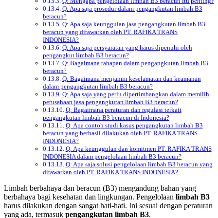
Q: Mengapa pengelolaan limbah B3 beracun itu penting?
Q: Apa saja prosedur dalam pengangkutan limbah B3
beracun?
Q: Apa saja keunggulan jasa pengangkutan limbah B3
beracun yang ditawarkan oleh PT. RAFIKA TRANS
INDONESIA?
Q: Apa saja persyaratan yang harus dipenuhi oleh
pengangkut limbah B3 beracun?
Q: Bagaimana tahapan dalam pengangkutan limbah B3
beracun?
Q: Bagaimana menjamin keselamatan dan keamanan
dalam pengangkutan limbah B3 beracun?
Q: Apa saja yang perlu dipertimbangkan dalam memilih
perusahaan jasa pengangkutan limbah B3 beracun?
Q: Bagaimana peraturan dan regulasi terkait
pengangkutan limbah B3 beracun di Indonesia?
Q: Apa contoh studi kasus pengangkutan limbah B3
beracun yang berhasil dilakukan oleh PT. RAFIKA TRANS
INDONESIA?
Q: Apa keunggulan dan komitmen PT. RAFIKA TRANS
INDONESIA dalam pengelolaan limbah B3 beracun?
Q: Apa saja solusi pengelolaan limbah B3 beracun yang
ditawarkan oleh PT. RAFIKA TRANS INDONESIA?
Limbah berbahaya dan beracun (B3) mengandung bahan yang
berbahaya bagi kesehatan dan lingkungan. Pengelolaan
limbah B3
harus dilakukan dengan sangat hati-hati. Ini sesuai dengan peraturan
yang ada, termasuk
pengangkutan limbah B3
.