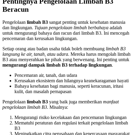
Pentingnya Pengelolaan Limbah B3
Beracun
Pengelolaan
limbah B3
sangat penting untuk kesehatan manusia
dan lingkungan.
Tujuan pengelolaan limbah berbahaya
adalah
untuk mengurangi bahaya dan racun dari limbah B3. Ini mencegah
pencemaran dan kerusakan lingkungan.
Setiap orang atau badan usaha tidak boleh membuang
limbah B3
langsung ke air, tanah, atau udara
. Mereka harus mengolah limbah
B3 atau menyerahkan ke pihak yang berwenang. Ini penting untuk
mengurangi dampak limbah B3 terhadap lingkungan
.
Pencemaran air, tanah, dan udara
Kerusakan ekosistem dan hilangnya keanekaragaman hayati
Bahaya kesehatan bagi manusia, seperti keracunan, iritasi
kulit, dan masalah pernapasan
Pengelolaan
limbah B3
yang baik juga memberikan
manfaat
pengelolaan limbah B3
. Misalnya:
Mengurangi risiko kecelakaan dan pencemaran lingkungan
Mematuhi peraturan dan regulasi terkait pengelolaan limbah
B3
Meningkatkan citra perusahaan dan kepercayaan masyarakat