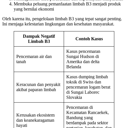
Membuka peluang pemanfaatan limbah B3 menjadi produk
yang bernilai ekonomi
Oleh karena itu, pengelolaan limbah B3 yang tepat sangat penting.
Ini menjaga kelestarian lingkungan dan kesehatan masyarakat.
Dampak Negatif
Contoh Kasus
Limbah B3
Kasus pencemaran
Pencemaran air dan
Sungai Hudson di
tanah
Amerika dan delta
Belanda
Kasus dumping limbah
toksik di Swiss dan
Keracunan dan penyakit
pencemaran logam berat
akibat paparan limbah
di Sungai Laborec
Slovakia
Pencemaran di
Kecamatan Rancaekek,
Kerusakan ekosistem
Bandung yang
dan keanekaragaman
berdampak pada sektor
hayati
pertanian, kesehatan, dan