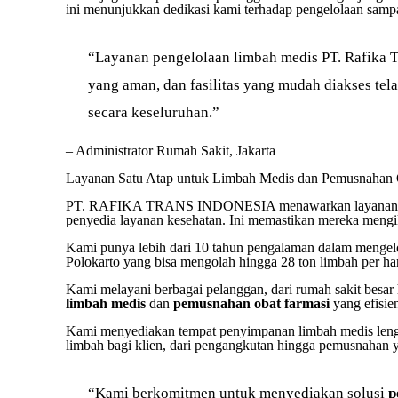
ini menunjukkan dedikasi kami terhadap pengelolaan samp
“Layanan pengelolaan limbah medis PT. Rafika T
yang aman, dan fasilitas yang mudah diakses te
secara keseluruhan.”
– Administrator Rumah Sakit, Jakarta
Layanan Satu Atap untuk Limbah Medis dan Pemusnahan
PT. RAFIKA TRANS INDONESIA menawarkan layanan lengka
penyedia layanan kesehatan. Ini memastikan mereka mengi
Kami punya lebih dari 10 tahun pengalaman dalam mengel
Polokarto yang bisa mengolah hingga 28 ton limbah per ha
Kami melayani berbagai pelanggan, dari rumah sakit besar 
limbah medis
dan
pemusnahan obat farmasi
yang efisie
Kami menyediakan tempat penyimpanan limbah medis le
limbah bagi klien, dari pengangkutan hingga pemusnahan 
“Kami berkomitmen untuk menyediakan solusi
p