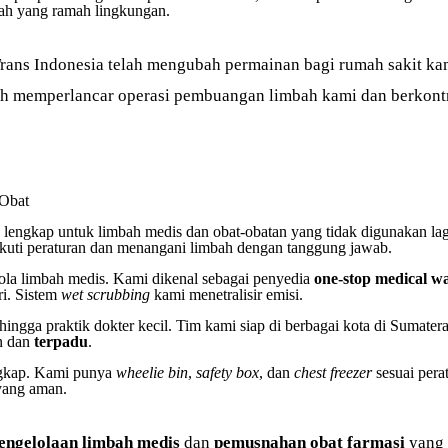
ah yang ramah lingkungan.
rans Indonesia telah mengubah permainan bagi rumah sakit ka
lah memperlancar operasi pembuangan limbah kami dan berkont
 Obat
p untuk limbah medis dan obat-obatan yang tidak digunakan lagi
kuti peraturan dan menangani limbah dengan tanggung jawab.
ola limbah medis. Kami dikenal sebagai penyedia
one-stop medical wa
ri. Sistem
wet scrubbing
kami menetralisir emisi.
hingga praktik dokter kecil. Tim kami siap di berbagai kota di Sumate
n dan
terpadu
.
ngkap. Kami punya
wheelie bin
,
safety box
, dan
chest freezer
sesuai pera
yang aman.
engelolaan limbah medis
dan
pemusnahan obat farmasi
yang 