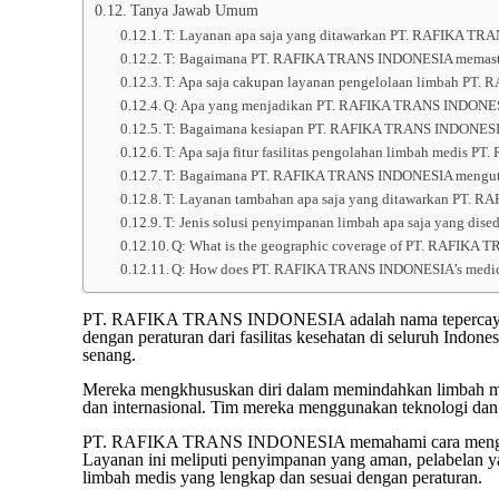
Tanya Jawab Umum
T: Layanan apa saja yang ditawarkan PT. RAFIKA T
T: Bagaimana PT. RAFIKA TRANS INDONESIA memastika
T: Apa saja cakupan layanan pengelolaan limbah P
Q: Apa yang menjadikan PT. RAFIKA TRANS INDONESIA
T: Bagaimana kesiapan PT. RAFIKA TRANS INDONESI
T: Apa saja fitur fasilitas pengolahan limbah medis
T: Bagaimana PT. RAFIKA TRANS INDONESIA menguta
T: Layanan tambahan apa saja yang ditawarkan PT. 
T: Jenis solusi penyimpanan limbah apa saja yang di
Q: What is the geographic coverage of PT. RAFIKA T
Q: How does PT. RAFIKA TRANS INDONESIA’s medical 
PT. RAFIKA TRANS INDONESIA adalah nama tepercaya d
dengan peraturan dari fasilitas kesehatan di seluruh Indo
senang.
Mereka mengkhususkan diri dalam memindahkan limbah medi
dan internasional. Tim mereka menggunakan teknologi dan p
PT. RAFIKA TRANS INDONESIA memahami cara mengelola li
Layanan ini meliputi penyimpanan yang aman, pelabelan 
limbah medis yang lengkap dan sesuai dengan peraturan.