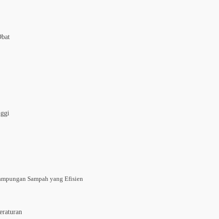
Obat
nggi
ampungan Sampah yang Efisien
eraturan