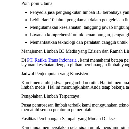
Poin-poin Utama
Penyedia jasa pengangkutan limbah B3 berbahaya yang 
Lebih dari 10 tahun pengalaman dalam pengelolaan l
Mengutamakan keselamatan, tanggung jawab lingkung
Layanan komprehensif untuk penampungan, pengangk
Memanfaatkan teknologi dan peralatan canggih untuk
Manajemen Limbah B3 Medis yang Efisien dan Ramah L
Di
PT. Rafika Trans Indonesia
, kami memahami betapa pen
layanan kesehatan dengan pilihan pembuangan limbah yang
Jadwal Penjemputan yang Konsisten
Kami mematuhi jadwal pengambilan rutin. Hal ini membua
limbah medis. Hal ini memungkinkan Anda tetap bekerja t
Pengolahan Limbah Terpercaya
Pusat pemrosesan limbah terbaik kami menggunakan teknol
mematuhi semua peraturan pemerintah.
Fasilitas Pembuangan Sampah yang Mudah Diakses
Kami juga mempersilakan pelanggan untuk mengunjungi te