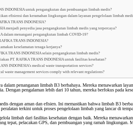
RANS INDONESIA untuk pengangkutan dan pembuangan limbah medis?
n efisiensi dan keramahan lingkungan dalam layanan pengelolaan limbah med
T. RAFIKA TRANS INDONESIA?
 menjadi penyedia jasa pengangkutan limbah medis yang terpercaya?
A dalam menangani pengangkutan limbah COVID-19?
 PT. RAFIKA TRANS INDONESIA?
makan keselamatan tenaga kerjanya?
RAFIKA TRANS INDONESIA selain pengangkutan limbah medis?
sediakan PT. RAFIKA TRANS INDONESIA untuk fasilitas kesehatan?
RANS INDONESIA’s medical waste transportation services?
waste management services comply with relevant regulations?
alam penanganan limbah B3 berbahaya. Mereka menawarkan layana
nesia. Dengan pengalaman lebih dari 10 tahun, mereka berfokus pada k
s dengan aman dan efisien. Ini memastikan bahwa limbah B3 berbaha
eralatan terkini untuk proses pengelolaan limbah yang lancar di tempa
mbah dari fasilitas kesehatan dengan baik. Mereka menawarkan lay
yang tepat, pelacakan GPS, dan pembuangan yang ramah lingkungan. M