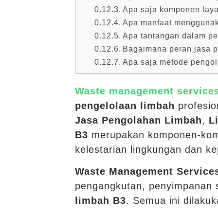
Apa saja komponen laya
Apa manfaat menggunaka
Apa tantangan dalam pe
Bagaimana peran jasa p
Apa saja metode pengola
Waste management service
pengelolaan limbah
profesio
Jasa Pengolahan Limbah
,
L
B3
merupakan komponen-kompon
kelestarian lingkungan dan ke
Waste Management Service
pengangkutan, penyimpanan s
limbah B3
. Semua ini dilaku