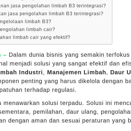
nan jasa pengolahan limbah B3 terintegrasi?
n jasa pengolahan limbah B3 terintegrasi?
ngelolaan limbah B3?
engolahan limbah cair?
han limbah cair yang efektif?
s –
Dalam dunia bisnis yang semakin terfokus 
nal menjadi solusi yang sangat efektif dan efi
imbah Industri
,
Manajemen Limbah
,
Daur U
en penting yang harus dikelola dengan baik
patuhan terhadap regulasi.
s
menawarkan solusi terpadu. Solusi ini men
ementara, pemilahan, daur ulang, pengolah
kan dengan aman dan sesuai peraturan yang b