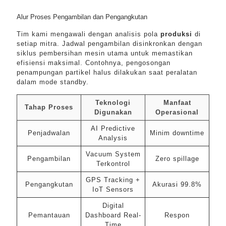
Alur Proses Pengambilan dan Pengangkutan
Tim kami mengawali dengan analisis pola
produksi
di
setiap mitra. Jadwal pengambilan disinkronkan dengan
siklus pembersihan mesin utama untuk memastikan
efisiensi maksimal. Contohnya, pengosongan
penampungan partikel halus dilakukan saat peralatan
dalam mode standby.
Teknologi
Manfaat
Tahap Proses
Digunakan
Operasional
AI Predictive
Penjadwalan
Minim downtime
Analysis
Vacuum System
Pengambilan
Zero spillage
Terkontrol
GPS Tracking +
Pengangkutan
Akurasi 99.8%
IoT Sensors
Digital
Pemantauan
Dashboard Real-
Respon
Time