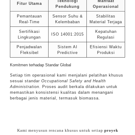
Teknologi
Manfaat
Fitur Utama
Pendukung
Operasional
Pemantauan
Sensor Suhu &
Stabilitas
Real-Time
Kelembaban
Material Terjaga
Sertifikasi
Kepatuhan
ISO 14001:2015
Lingkungan
Regulasi
Penjadwalan
Sistem AI
Efisiensi Waktu
Fleksibel
Predictive
Produksi
Komitmen terhadap Standar Global
Setiap tim operasional kami menjalani pelatihan khusus
sesuai standar
Occupational Safety and Health
Administration
. Proses audit berkala dilakukan untuk
memastikan konsistensi kualitas dalam menangani
berbagai jenis material, termasuk biomassa.
Kami menyusun rencana khusus untuk setiap
proyek